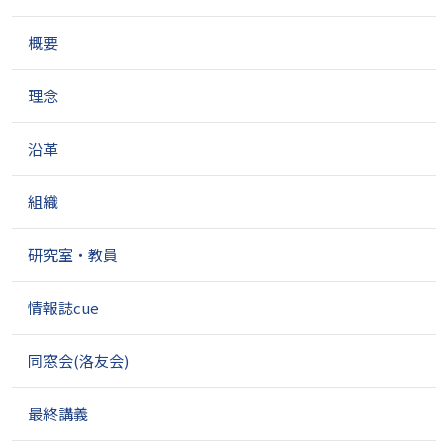
ゲ
概要
ー
シ
ョ
理念
ン
沿革
組織
研究室・教員
情報誌cue
同窓会(洛友会)
最終講義