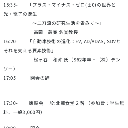
15:35- 「プラス・マイナス・ゼロ(±0)の世界と
光・電子の誕生
～二刀流の研究生活を省みて～」
髙岡 義寛 名誉教授
16:20- 「自動車技術の進化：EV, AD/ADAS, SDVと
それを支える要素技術」
松ヶ谷 和沖 氏（S62年卒・（株）デン
ソー）
17:05 閉会の辞
17:30- 懇親会 於:北部食堂２階 （参加費：学生無
料、一般3,000円）