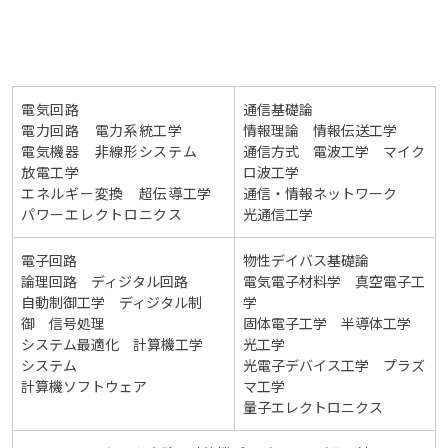
電気回路
通信基礎論
電力回路 電力系統工学
情報理論 情報伝送工学
電気機器 非線形システム
通信方式 電波工学 マイク
放電工学
ロ波工学
エネルギー変換 超伝導工学
通信・情報ネットワーク
パワーエレクトロニクス
光通信工学
電子回路
物性デイバス基礎論
論理回路 ディジタル回路
電気電子材料学 真空電子工
自動制御工学 ディジタル制
学
御 信号処理
固体電子工学 半導体工学
システム最適化 計算機工学
光工学
システム
光電子デバイス工学 プラズ
計算機ソフトウェア
マ工学
量子エレクトロニクス