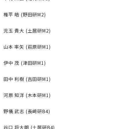
権平 皓 (野田研M2)
児玉 貴大 (土居研M2)
山本 率矢 (萩原研M1)
伊中 茂 (津田研M1)
田中 利樹 (吉田研M1)
河原 知洋 (木本研M1)
野儀 武志 (長﨑研B4)
谷口 将大朗 (土居研B4)