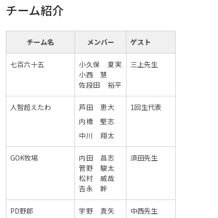
チーム紹介
チーム名
メンバー
ゲスト
七百六十五
小久保 夏実
三上先生
小西 慧
佐段田 裕平
人智超えたわ
芦田 恵大
1回生代表
内橋 堅志
中川 翔太
GOK牧場
内田 昌志
須田先生
菅野 駿太
松村 威哉
吉永 幹
PD野郎
宇野 真矢
中西先生