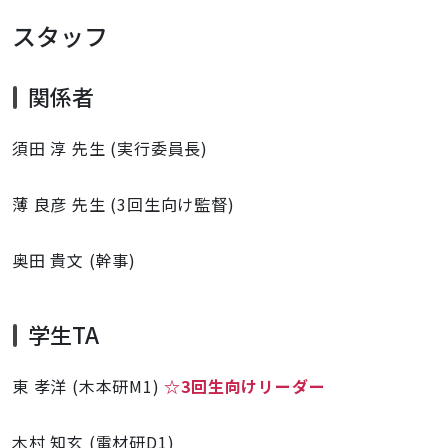
スタッフ
関係者
須田 淳 先生 (実行委員長)
薄 良彦 先生 (3回生向け監督)
奥田 貴文 (幹事)
学生TA
東 孝洋 (木本研M1)
☆3回生向けリーダー
木村 知玄 (電材研D1)