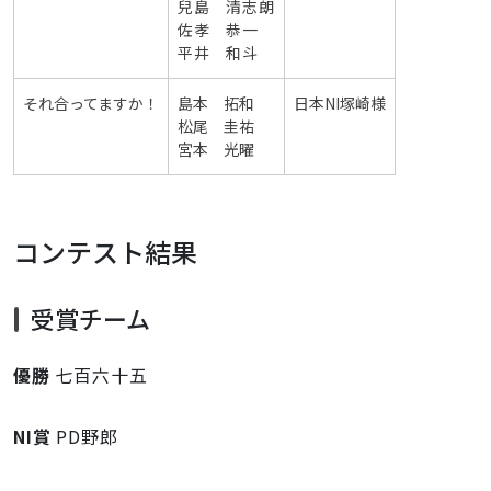
兒島 清志朗
佐孝 恭一
平井 和斗
それ合ってますか！
島本 拓和
日本NI塚崎様
松尾 圭祐
宮本 光曜
コンテスト結果
受賞チーム
優勝
七百六十五
NI賞
PD野郎