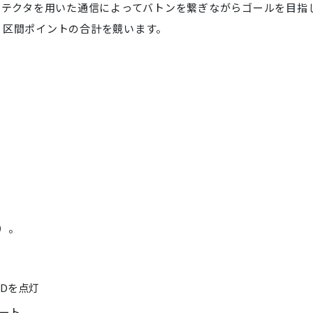
ディテクタを用いた通信によってバトンを繋ぎながらゴールを目指
・区間ポイントの合計を競います。
）。
Dを点灯
ート