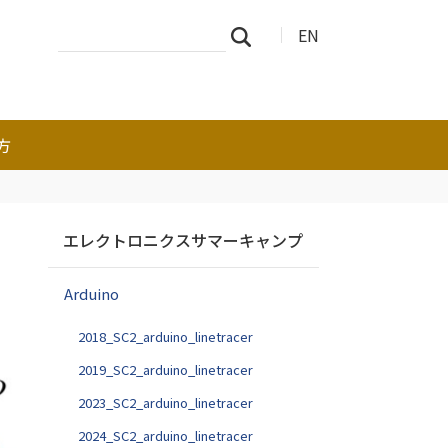
サ
詳
EN
検索
イ
細
ト
検
を
索
検
索
方
ナ
エレクトロニクスサマーキャンプ
ビ
ゲ
Arduino
ー
シ
2018_SC2_arduino_linetracer
ョ
ン
2019_SC2_arduino_linetracer
2023_SC2_arduino_linetracer
2024_SC2_arduino_linetracer