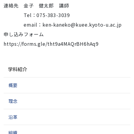
連絡先 金子 健太郎 講師
Tel：075-383-3039
email：ken-kaneko@kuee.kyoto-u.ac.jp
申し込みフォーム
https://forms.gle/tht9a4MAQrBH6hAq9
ナ
学科紹介
ビ
ゲ
概要
ー
シ
ョ
理念
ン
沿革
組織