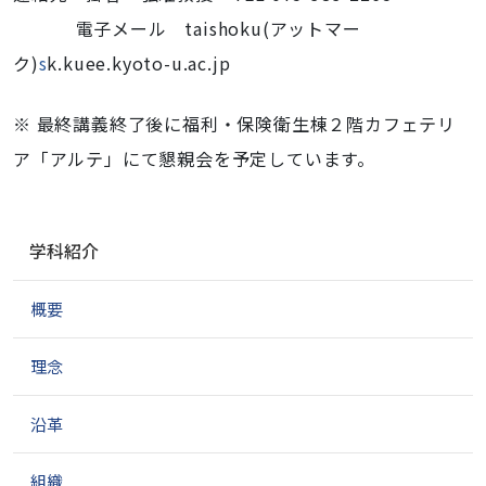
電子メール taishoku(アットマー
ク)
s
k.kuee.kyoto-u.ac.jp
※ 最終講義終了後に福利・保険衛生棟２階カフェテリ
ア「アルテ」にて懇親会を予定しています。
ナ
学科紹介
ビ
ゲ
概要
ー
シ
ョ
理念
ン
沿革
組織