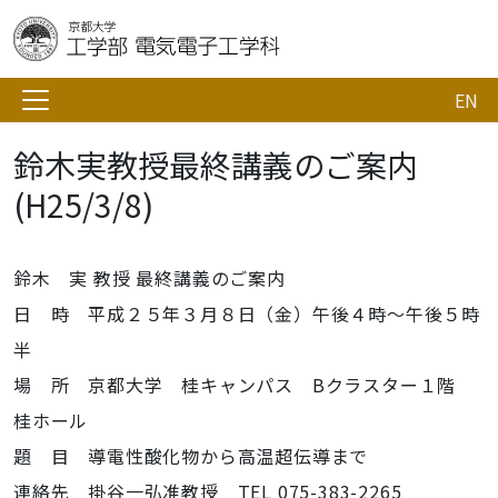
EN
鈴木実教授最終講義のご案内
(H25/3/8)
鈴木 実 教授 最終講義のご案内
日 時 平成２５年３月８日（金）午後４時～午後５時
半
場 所 京都大学 桂キャンパス Bクラスター１階
桂ホール
題 目 導電性酸化物から高温超伝導まで
連絡先 掛谷一弘准教授 TEL 075-383-2265