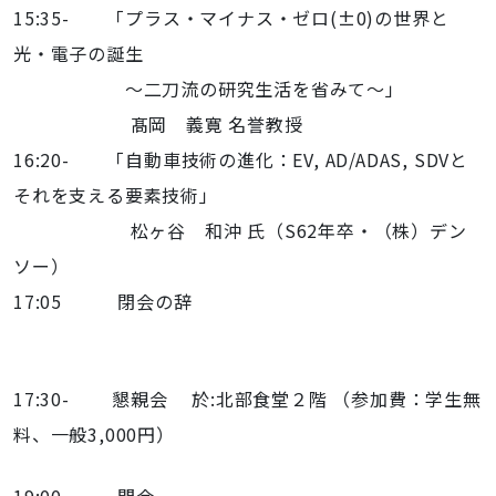
15:35- 「プラス・マイナス・ゼロ(±0)の世界と
光・電子の誕生
～二刀流の研究生活を省みて～」
髙岡 義寛 名誉教授
16:20- 「自動車技術の進化：EV, AD/ADAS, SDVと
それを支える要素技術」
松ヶ谷 和沖 氏（S62年卒・（株）デン
ソー）
17:05 閉会の辞
17:30- 懇親会 於:北部食堂２階 （参加費：学生無
料、一般3,000円）