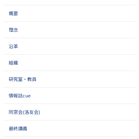
ゲ
概要
ー
シ
ョ
理念
ン
沿革
組織
研究室・教員
情報誌cue
同窓会(洛友会)
最終講義