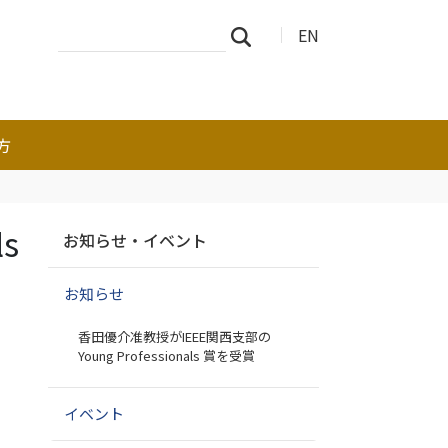
サ
詳
EN
検索
イ
細
ト
検
を
索
検
索
方
ナ
s
お知らせ・イベント
ビ
ゲ
お知らせ
ー
シ
香田優介准教授がIEEE関西支部の
ョ
ち
Young Professionals 賞を受賞
ン
イベント