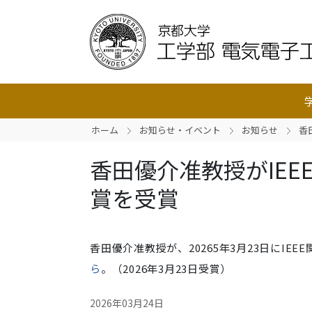
ホーム
お知らせ・イベント
お知らせ
香田
香田優介准教授がIEEE関西
賞を受賞
香田優介准教授が、
20265
年
3
月
23
日に
IEEE
ら
。（2026年3月23日受賞）
2026年03月24日