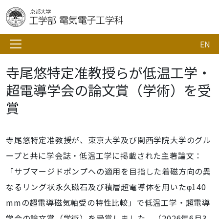
EN
寺尾悠特定准教授らが低温工学・
超電導学会の論文賞（学術）を受
賞
寺尾悠特定准教授が、東京大学及び関西学院大学のグル
ープと共に学会誌・低温工学に掲載された主著論文：
「サブマージドポンプへの適用を目指した着磁方向の異
なるリング状永久磁石及び積層超電導体を用いたφ140
mmの超電導磁気軸受の特性比較」で低温工学・超電導
学会の論文賞（学術）を受賞しました。（2026年6月3