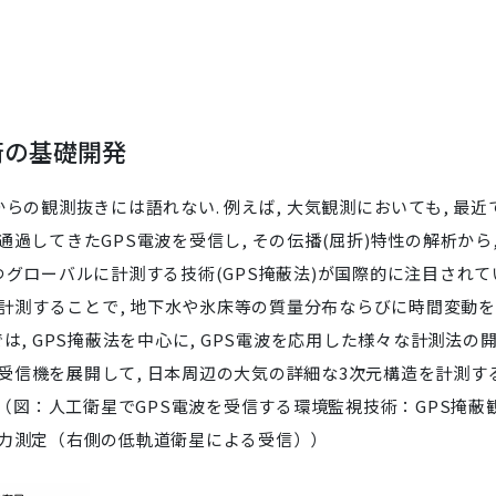
術の基礎開発
らの観測抜きには語れない. 例えば, 大気観測においても, 最近
過してきたGPS電波を受信し, その伝播(屈折)特性の解析から
つグローバルに計測する技術(GPS掩蔽法)が国際的に注目されて
に計測することで, 地下水や氷床等の質量分布ならびに時間変動
は, GPS掩蔽法を中心に, GPS電波を応用した様々な計測法の
PS受信機を展開して, 日本周辺の大気の詳細な3次元構造を計測す
 （図：人工衛星でGPS電波を受信する環境監視技術：GPS掩蔽
重力測定（右側の低軌道衛星による受信））