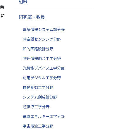
組織
開発
らに
研究室・教員
電気情報システム論分野
時空間センシング分野
知的回路設計分野
物理情報融合工学分野
光機能デバイス工学分野
応用デジタル工学分野
自動制御工学分野
システム創成論分野
超伝導工学分野
電磁エネルギー工学分野
宇宙電波工学分野