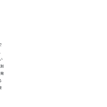
で
,
い
を測
開発
る
観