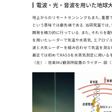
電波・光・音波を用いた地球
地上からのリモートセンシングもまた, 重要で
という意味では最先端である. 当研究室では,
開発を精力的に行っている. また, それらを
を用いたレーダーで気温や水蒸気, エアロゾル
波と大気レーダーを組み合わせて気温を測るRASS(Ra
最近では初めてRASSを水蒸気測定に用いる手
（左）：信楽MU観測所設置のライダー. 図（