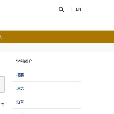
サ
詳
EN
検索
イ
細
ト
検
を
索
検
索
方
ナ
）
学科紹介
ビ
ゲ
概要
ー
シ
ョ
理念
ン
沿革
上で