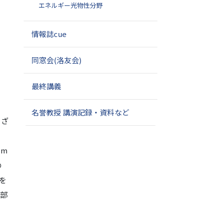
エネルギー光物性分野
情報誌cue
同窓会(洛友会)
最終講義
名誉教授 講演記録・資料など
まざ
km
の
を
下部