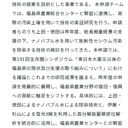
技術の提案を目的とした事業である。 本申請チーム
では、福島県農業総合センターと緊密に連携し、実
際の汚染土壌を用いて技術の実証研究を行う。申請
者らのうち上田・徳田は昨年度、総長裁量経費の支
援の下、ナノバブル水を用いて放射性セシウム汚染
を除染する技術の検討を行ってきた。本申請では、
第191回生存圏シンポジウム「東日本大震災以後の
福島県の現状及び支援の取り組みについて」におけ
る議論とこれまでの研究成果を踏まえ、昨年度の申
請を発展的に展開し、福島県農業分野の復旧・復興
への貢献に軸足をシフトする。具体的には、上田・
徳田によるナノバブル水による除染技術と、伊藤・
杉山による蛍光X線を利用した高分解能蓄積部位解
析を統合的に活用し、福島県農業センターとの緊密