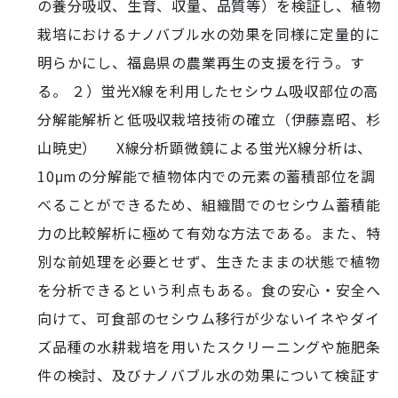
の養分吸収、生育、収量、品質等）を検証し、植物
栽培におけるナノバブル水の効果を同様に定量的に
明らかにし、福島県の農業再生の支援を行う。す
る。 ２）蛍光X線を利用したセシウム吸収部位の高
分解能解析と低吸収栽培技術の確立（伊藤嘉昭、杉
山暁史） X線分析顕微鏡による蛍光X線分析は、
10μmの分解能で植物体内での元素の蓄積部位を調
べることができるため、組織間でのセシウム蓄積能
力の比較解析に極めて有効な方法である。また、特
別な前処理を必要とせず、生きたままの状態で植物
を分析できるという利点もある。食の安心・安全へ
向けて、可食部のセシウム移行が少ないイネやダイ
ズ品種の水耕栽培を用いたスクリーニングや施肥条
件の検討、及びナノバブル水の効果について検証す