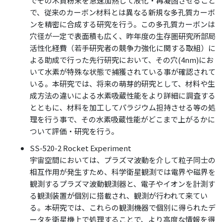
でその木質粉末を急速加熱して液化・再凝固させること
で、従来のカーボン材料とは異なる新規な多孔質カーボ
ンを精密に合成する研究を行う。この多孔質カーボンは
穴径が一定で表面積も広く、昨年度の生存圏研究所部局
活性化経費（若手研究者の競争力強化に関する取組）に
よる助成で行った先行研究において、その穴(4nm)にお
いて水素が特殊な状態で捕獲されている事が確認されて
いる。本研究では、将来の萌芽的研究として、材料や生
成方法の違いによる水素吸蔵性能をより詳細に調査する
とともに、材料を加工してパラジウム担持させる等の処
理を行う事で、その水素吸蔵性能がどこまで上がるかに
ついて評価・研究を行う。
SS-520-2 Rocket Experiment
宇宙空間においては、プラズマ波動を介して粒子同士の
相互作用が発生すため、科学衛星観測では電界や磁界を
観測するプラズマ波動観測器と、電子やイオンを計測す
る観測装置が個別に搭載され、観測が行われて来てい
る。本研究では、これらの観測機器で個別に得られたデ
ータを衛星機上で処理することで、より高度な情報を得