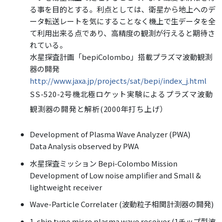
る事を目的とする。利点としては、衛星から地上へのデ
ータ転送レートを気にすることなく機上で生データを全
て利用出来る点であり、高精度の観測が行えると期待さ
れている。
水星探査計画「bepiColombo」搭載プラズマ波動観測
器の開発
http://www.jaxa.jp/projects/sat/bepi/index_j.html
SS-520-2号機北極ロケット実験によるプラズマ波動
観測器の開発と解析(2000年打ち上げ）
Development of Plasma Wave Analyzer (PWA)
Data Analysis observed by PWA
水星探査ミッション Bepi-Colombo Mission
Development of Low noise amplifier and Small &
lightweight receiver
Wave-Particle Correlater (波動粒子相関計測器の開発)
1-chip type micro plasma wave receiver (1チップ型波