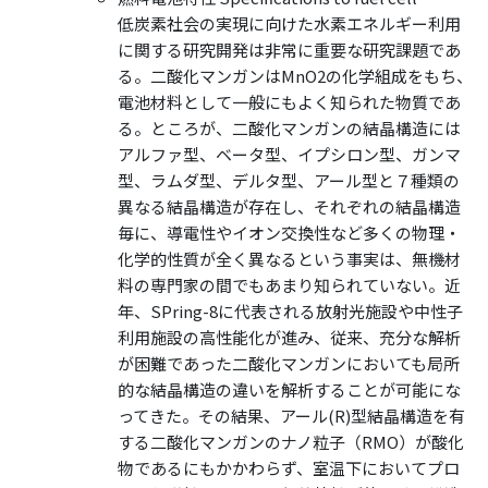
低炭素社会の実現に向けた水素エネルギー利用
に関する研究開発は非常に重要な研究課題であ
る。二酸化マンガンはMnO2の化学組成をもち、
電池材料として一般にもよく知られた物質であ
る。ところが、二酸化マンガンの結晶構造には
アルファ型、ベータ型、イプシロン型、ガンマ
型、ラムダ型、デルタ型、アール型と７種類の
異なる結晶構造が存在し、それぞれの結晶構造
毎に、導電性やイオン交換性など多くの物理・
化学的性質が全く異なるという事実は、無機材
料の専門家の間でもあまり知られていない。近
年、SPring-8に代表される放射光施設や中性子
利用施設の高性能化が進み、従来、充分な解析
が困難であった二酸化マンガンにおいても局所
的な結晶構造の違いを解析することが可能にな
ってきた。その結果、アール(R)型結晶構造を有
する二酸化マンガンのナノ粒子（RMO）が酸化
物であるにもかかわらず、室温下においてプロ