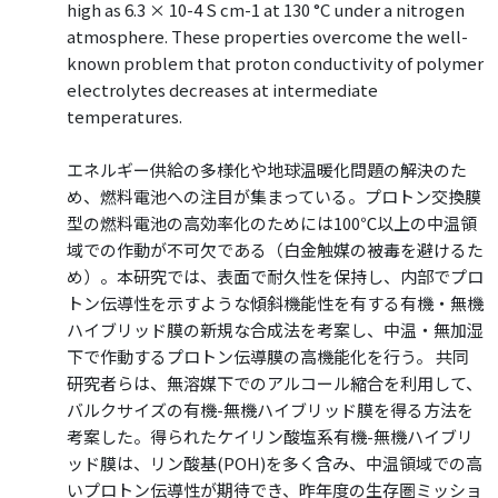
high as 6.3 × 10-4 S cm-1 at 130 °C under a nitrogen
atmosphere. These properties overcome the well-
known problem that proton conductivity of polymer
electrolytes decreases at intermediate
temperatures.
エネルギー供給の多様化や地球温暖化問題の解決のた
め、燃料電池への注目が集まっている。プロトン交換膜
型の燃料電池の高効率化のためには100℃以上の中温領
域での作動が不可欠である（白金触媒の被毒を避けるた
め）。本研究では、表面で耐久性を保持し、内部でプロ
トン伝導性を示すような傾斜機能性を有する有機・無機
ハイブリッド膜の新規な合成法を考案し、中温・無加湿
下で作動するプロトン伝導膜の高機能化を行う。 共同
研究者らは、無溶媒下でのアルコール縮合を利用して、
バルクサイズの有機-無機ハイブリッド膜を得る方法を
考案した。得られたケイリン酸塩系有機-無機ハイブリ
ッド膜は、リン酸基(POH)を多く含み、中温領域での高
いプロトン伝導性が期待でき、昨年度の生存圏ミッショ