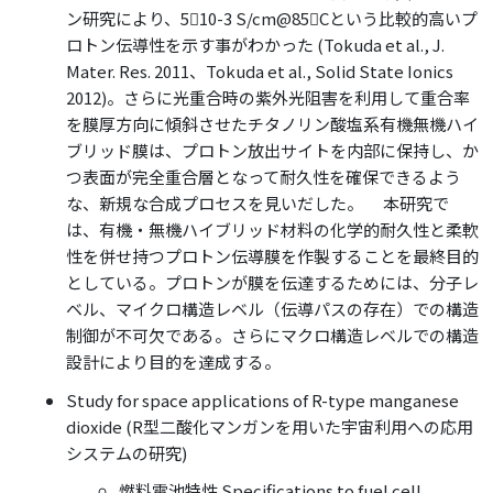
ン研究により、510-3 S/cm@85Cという比較的高いプ
ロトン伝導性を示す事がわかった (Tokuda et al., J.
Mater. Res. 2011、Tokuda et al., Solid State Ionics
2012)。さらに光重合時の紫外光阻害を利用して重合率
を膜厚方向に傾斜させたチタノリン酸塩系有機無機ハイ
ブリッド膜は、プロトン放出サイトを内部に保持し、か
つ表面が完全重合層となって耐久性を確保できるよう
な、新規な合成プロセスを見いだした。 本研究で
は、有機・無機ハイブリッド材料の化学的耐久性と柔軟
性を併せ持つプロトン伝導膜を作製することを最終目的
としている。プロトンが膜を伝達するためには、分子レ
ベル、マイクロ構造レベル（伝導パスの存在）での構造
制御が不可欠である。さらにマクロ構造レベルでの構造
設計により目的を達成する。
Study for space applications of R-type manganese
dioxide (R型二酸化マンガンを用いた宇宙利用への応用
システムの研究)
燃料電池特性 Specifications to fuel cell