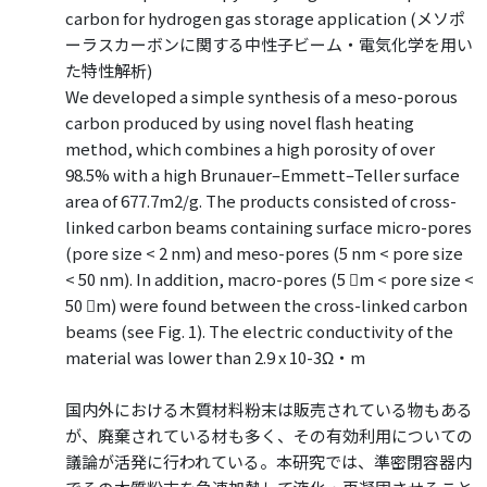
carbon for hydrogen gas storage application (メソポ
ーラスカーボンに関する中性子ビーム・電気化学を用い
た特性解析)
We developed a simple synthesis of a meso-porous
carbon produced by using novel flash heating
method, which combines a high porosity of over
98.5% with a high Brunauer–Emmett–Teller surface
area of 677.7m2/g. The products consisted of cross-
linked carbon beams containing surface micro-pores
(pore size < 2 nm) and meso-pores (5 nm < pore size
< 50 nm). In addition, macro-pores (5 m < pore size <
50 m) were found between the cross-linked carbon
beams (see Fig. 1). The electric conductivity of the
material was lower than 2.9 x 10-3Ω・m
国内外における木質材料粉末は販売されている物もある
が、廃棄されている材も多く、その有効利用についての
議論が活発に行われている。本研究では、準密閉容器内