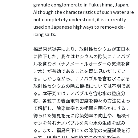
granule conglomerate in Fukushima, Japan.
Although the characteristics of such water are
not completely understood, it is currently
used on Japanese highways to remove de-
icing salts.
福島原発災害により、放射性セシウムが東日本
に降下した。我々はセシウムの除染にナノバブ
ルを含む水（ナノメートルオーダーの気泡を含
む水）が有効であることを既に見いだしてい
る。しかしながら、ナノバブルを含む水による
放射性セシウムの除去機構については不明であ
る。本研究ではナノバブルを含む水の粒度分
布、各粒子の表面電荷密度を種々の方法によっ
て解析し、除染効率との相関を明らかにする。
得られた知見を元に除染効率の向上や、無機イ
オンを含むナノバブルを含む水の生成を試み
る。また、福島県下にての除染の実証試験を行
って、現地に即した除染方法の提案を行う。