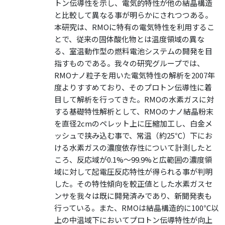
トン伝導性を示し、電気的特性が他の結晶構造
と比較して異なる事が明らかにされつつある。
本研究は、RMOに特有の電気特性を利用するこ
とで、従来の固体酸化物とは温度領域の異な
る、室温動作型の燃料電池システムの開発を目
指すものである。我々の研究グループでは、
RMOナノ粒子を用いた電気特性の解析を2007年
度よりすすめており、そのプロトン伝導性に着
目して解析を行ってきた。RMOの水素ガスに対
する基礎特性解析として、RMOのナノ結晶粉末
を直径2cmのペレット上に圧縮加工し、白金メ
ッシュで挟み込む事で、常温（約25℃）下にお
ける水素ガスの濃度依存性について計測したと
ころ、反応域が0.1%～99.9%と広範囲の濃度領
域に対して起電圧反応特性が得られる事が判明
した。その特性傾向を較正値とした水素ガスセ
ンサを我々は既に開発済みであり、新聞発表も
行っている。また、RMOは結晶構造的に100℃以
上の中温域下においてプロトン伝導特性が向上