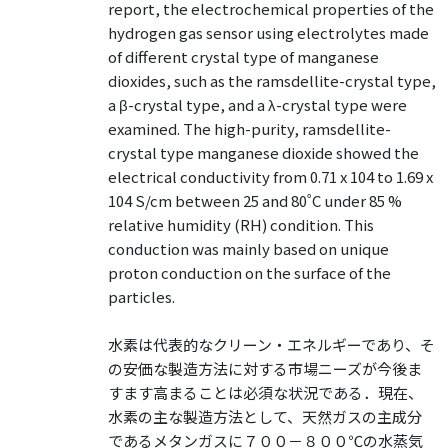
report, the electrochemical properties of the
hydrogen gas sensor using electrolytes made
of different crystal type of manganese
dioxides, such as the ramsdellite-crystal type,
a β-crystal type, and a λ-crystal type were
examined. The high-purity, ramsdellite-
crystal type manganese dioxide showed the
electrical conductivity from 0.71 x 104 to 1.69 x
104 S/cm between 25 and 80˚C under 85 %
relative humidity (RH) condition. This
conduction was mainly based on unique
proton conduction on the surface of the
particles.
水素は代表的なクリーン・エネルギーであり、そ
の安価な製造方法に対する市場ニーズが今後ま
すます高まることは必須な状況である．現在、
水素の主な製造方法として、天然ガスの主成分
であるメタンガスに７００－８００℃の水蒸気