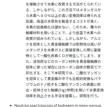
を接触させて水素に改質する方法がとられてい
る．しかしながら、この方法ではメタンガスか
ら水素へ８０％以上の高い変換効率は得られる
反面、高温の水蒸気を製造するコストが高く、
水素の低価格化は望めない．このため、種々の
触媒材料を用いることで、より低温で水素への
改質が試みられている．しかしながら、アルミ
ナを担体とした貴金属触媒では耐熱性は高いが
メタンガスを水素ガスに直接変換した際に副産
物として一酸化炭素ＣＯが発生してしまう．ま
た、活性炭などのカーボン材料を貴金属触媒の
担体に使った場合にはカーボン自体が数百℃で
灰化する．そこで本研究では、二酸化マンガン
を担体として貴金属の中でも比較的安価なパラ
ジウムのナノ粒子を二酸化マンガンの表面に析
出・担持させた触媒(Fig1参照)を用いて水素変換
効率を向上させる手法を提案し、研究を行う。
Neutron spectroscopy of hydrogen in meso-porous