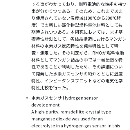
する事がわかっており、燃料電池的な性能も持つ
事が分かりつつある。そのため、これまであま
り使用されていない温度域(100℃から300℃程
度）での新しい酸化物型燃料電池材料としても
期待されつつある。本研究においては、まず基
礎特性計測として、各結晶構造におけるマンガン
材料の水素ガス反応特性を発電特性として精
査・測定した。その測定から、RMOが燃料電池
材料としてマンガン結晶の中では一番最適な特
性であることが判明したため、その詳細につい
て開発した水素ガスセンサの紹介とともに温度
特性、インピーダンスプロットなどの電気化学
特性比較を行った。
水素ガスセンサ Hydrogen sensor
development
A high-purity, ramsdellite-crystal type
manganese dioxide was used for an
electrolyte in a hydrogen gas sensor. In this