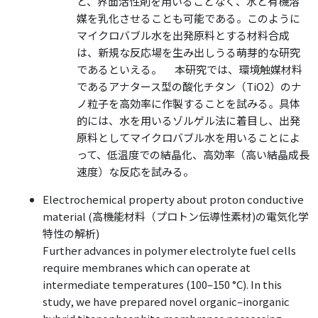
と、界面活性剤を用いることなく、水と有機溶
媒を乳化させることも可能である。このように
マイクロバブル水を出発原料とする材料合成
は、新規な反応場を生み出しうる萌芽的な研究
であるといえる。 本研究では、環境触媒材料
であるアナタース型の酸化チタン（TiO2）のナ
ノ粒子を高効率に作製することを試みる。具体
的には、水を用いるゾルゲル法に着目し、出発
原料としてマイクロバブル水を用いることによ
って、低温度での結晶化、高効率（高い結晶成長
速度）な反応を試みる。
Electrochemical property about proton conductive
material (高機能材料（プロトン伝導性素材)の電気化学
特性の解析)
Further advances in polymer electrolyte fuel cells
require membranes which can operate at
intermediate temperatures (100–150 °C). In this
study, we have prepared novel organic–inorganic