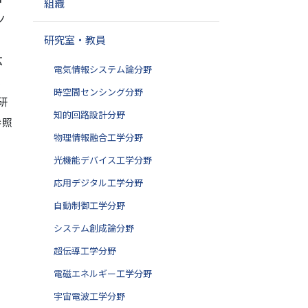
組織
ノ
研究室・教員
広
電気情報システム論分野
、
時空間センシング分野
研
知的回路設計分野
参照
物理情報融合工学分野
光機能デバイス工学分野
応用デジタル工学分野
自動制御工学分野
システム創成論分野
超伝導工学分野
電磁エネルギー工学分野
宇宙電波工学分野