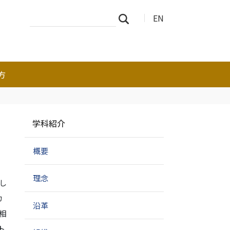
サ
詳
EN
検索
イ
細
ト
検
を
索
検
索
方
ナ
学科紹介
ビ
ゲ
概要
ー
シ
ョ
理念
し
ン
カ
沿革
相
ト