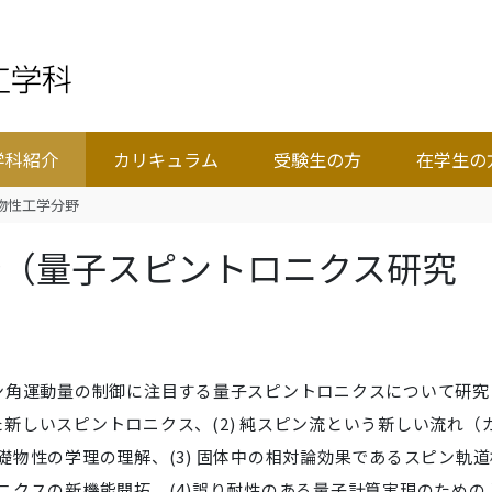
学科紹介
カリキュラム
受験生の方
在学生の
物性工学分野
野（量子スピントロニクス研究
ン角運動量の制御に注目する量子スピントロニクスについて研究
いた新しいスピントロニクス、(2) 純スピン流という新しい流れ（
物性の学理の理解、(3) 固体中の相対論効果であるスピン軌道
ニクスの新機能開拓、(4)誤り耐性のある量子計算実現のための