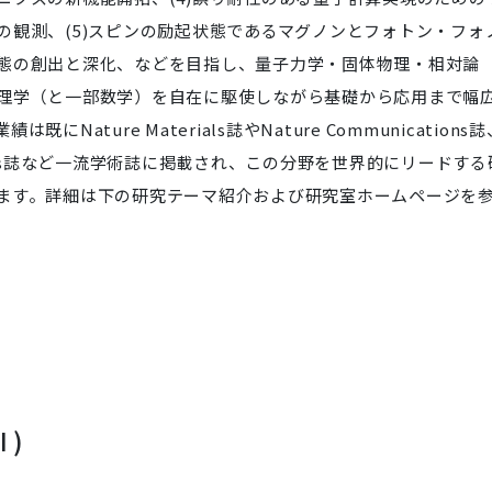
の観測、(5)スピンの励起状態であるマグノンとフォトン・フォ
態の創出と深化、などを目指し、量子力学・固体物理・相対論
理学（と一部数学）を自在に駆使しながら基礎から応用まで幅
ture Materials誌やNature Communications誌
no Letters誌など一流学術誌に掲載され、この分野を世界的にリードする
ます。詳細は下の研究テーマ紹介および研究室ホームページを
 )