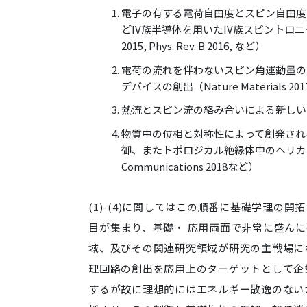
電子の有する電荷自由度とスピン自由度
どIV族半導体を用いたIV族スピントロニクス(Phys. Rev
2015, Phys. Rev. B 2016, など）
電荷の流れを伴わないスピン角運動量の
デバイスの創出（Nature Materials 2017、
熱流とスピン流の絡み合いによる新しい熱電スピン
物質中の位相と対称性によって創発され
御、またトポロジカル絶縁体中のヘリカルスピン
Communications 2018など）
(1)-(4)に関してはこの順番に基礎学理
目が集まり、基礎・ 応用両面で非常に盛ん
域、及びその関連研究領域が研究の主戦場にな
理回路の創出を応用上のターゲットとして企業
するが故に理想的にはエネルギー散逸のない