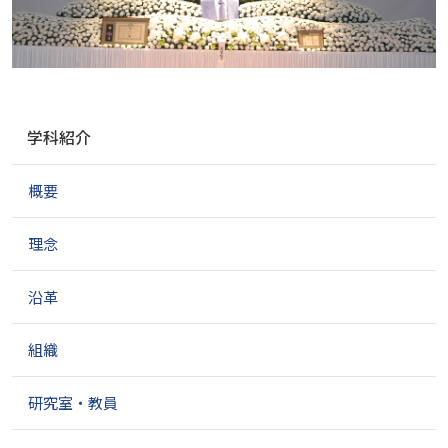
ナ
学科紹介
ビ
ゲ
概要
ー
シ
ョ
理念
ン
沿革
組織
研究室・教員