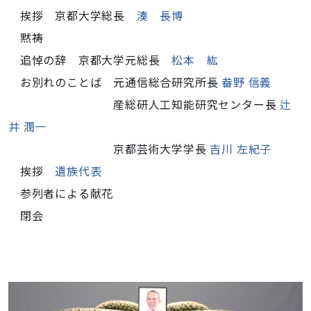
挨拶 京都大学総長
湊 長博
黙祷
追悼の辞 京都大学元総長
松本 紘
お別れのことば 元通信総合研究所長
畚野 信義
産総研人工知能研究センター長
辻
井 潤一
京都芸術大学学長
吉川 左紀子
挨拶
遺族代表
参列者による献花
閉会