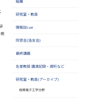
組織
広
研究室・教員
、
研
情報誌cue
参照
同窓会(洛友会)
最終講義
名誉教授 講演記録・資料など
研究室・教員(アーカイブ)
極微電子工学分野