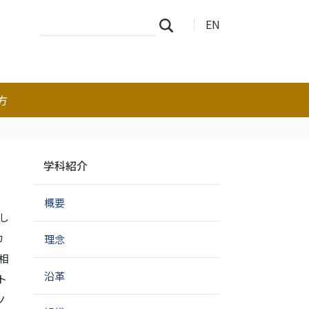
サ
詳
EN
検索
イ
細
ト
検
を
索
検
索
方
ナ
学科紹介
ビ
ゲ
概要
ー
し
シ
ョ
カ
理念
ン
相
沿革
ト
ノ