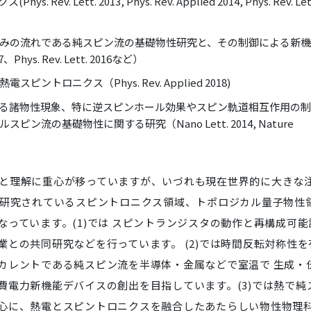
. Lett. 2013, Phys. Rev. Applied 2014, Phys. Rev. Let
みの流れである純スピン流の基礎物性研究と、その制御による新
Phys. Rev. Lett. 2016など）
トロニクス（Phys. Rev. Applied 2018)
る諸物性現象、特に逆スピンホール効果やスピン軌道相互作用の制
流の基礎物性に関する研究（Nano Lett. 2014, Nature
の開拓と理解に重心が移っていますが、いづれも現在世界的に大きな
に研究されているスピントロニクス領域、トポロジカル量子物性
っています。(1)では スピントランジスタの動作と再構成可能
との共同研究などを行っています。 (2)では時間反転対称性を
カレントである純スピン流を半導体・金属などで室温で 生成・
費電力新機能デバイスの創出を目指しています。(3)では熱で純
心に、熱電とスピントロニクスを融合したあたらしい物性物理