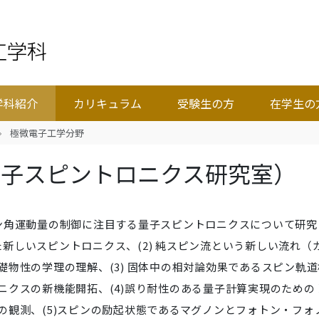
学科紹介
カリキュラム
受験生の方
在学生の
極微電子工学分野
量子スピントロニクス研究室）
ン角運動量の制御に注目する量子スピントロニクスについて研究
いた新しいスピントロニクス、(2) 純スピン流という新しい流れ（
物性の学理の理解、(3) 固体中の相対論効果であるスピン軌道
ニクスの新機能開拓、(4)誤り耐性のある量子計算実現のための
の観測、(5)スピンの励起状態であるマグノンとフォトン・フォ