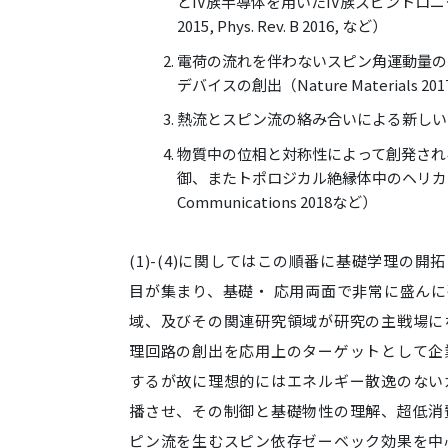
どIV族半導体を用いたIV族スピントロニクス(Phys. Rev
2015, Phys. Rev. B 2016, など）
電荷の流れを伴わないスピン角運動量の
デバイスの創出（Nature Materials 2017、
熱流とスピン流の絡み合いによる新しい熱電スピン
物質中の位相と対称性によって創発され
御、またトポロジカル絶縁体中のヘリカルスピン
Communications 2018など）
(1)-(4)に関してはこの順番に基礎学理
目が集まり、基礎・ 応用両面で非常に盛ん
域、及びその関連研究領域が研究の主戦場にな
理回路の創出を応用上のターゲットとして企業
するが故に理想的にはエネルギー散逸のない
播させ、その制御と基礎物性の理解、超低消
ピン流を生むスピン依存ゼーベック効果を中