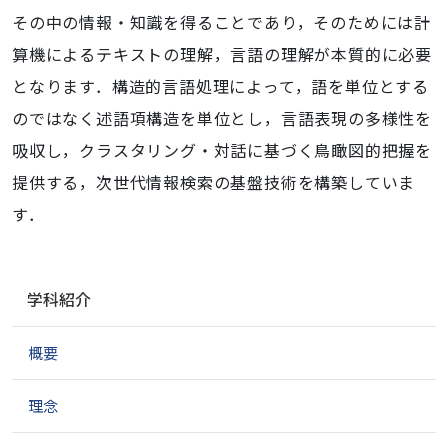
その中の情報・知識を得ることであり，そのためには計
算機によるテキストの理解，言語の理解が本質的に必要
となります．構造的言語処理によって，語を単位とする
のではなく述語項構造を単位とし，言語表現の多様性を
吸収し，クラスタリング・対話に基づく鳥瞰図的把握を
提供する，次世代情報検索の基盤技術を構築していま
す．
ナ
学科紹介
ビ
ゲ
概要
ー
シ
ョ
理念
ン