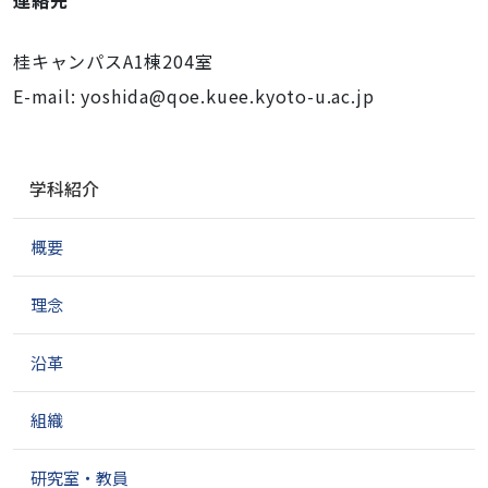
連絡先
桂キャンパスA1棟204室
E-mail: yoshida@qoe.kuee.kyoto-u.ac.jp
ナ
学科紹介
ビ
ゲ
概要
ー
シ
ョ
理念
ン
沿革
組織
研究室・教員